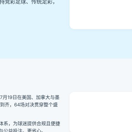
。支持竞彩足球、传统足彩，
至7月19日在美国、加拿大与墨
到齐，64场对决贯穿整个盛
体系，为球迷提供合规且便捷
与公益投注。更省心。