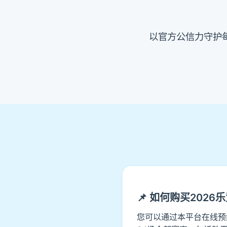
以官方公信力守护
📌 如何购买202
您可以通过本平台在线预