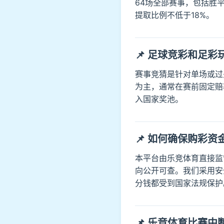
64场全部赛事，包括胜
提取比例不低于18%。
📌 足球竞彩和足
赛事竞猜是针对单场或过
为主，通常在赛前固定赔
入国家奖池。
📌 如何确保购彩资
本平台由乐竞体育直接监
向公开可查。我们采用安
分钱都受到国家法规保护
📌 乐竞体育比赛