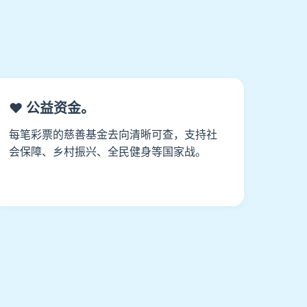
❤️ 公益资金。
每笔彩票的慈善基金去向清晰可查，支持社
会保障、乡村振兴、全民健身等国家战。