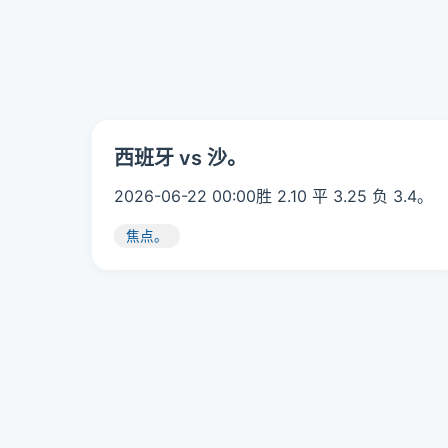
西班牙 vs 沙。
2026-06-22 00:00胜 2.10 平 3.25 负 3.4。
焦点。