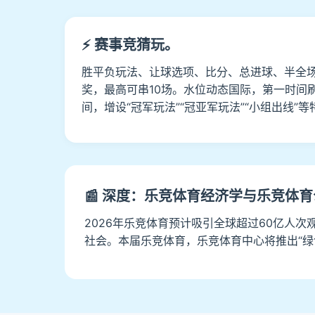
⚡ 赛事竞猜玩。
胜平负玩法、让球选项、比分、总进球、半全
奖，最高可串10场。水位动态国际，第一时间刷
间，增设“冠军玩法”“冠亚军玩法”“小组出线”
📰 深度：乐竞体育经济学与乐竞体
2026年乐竞体育预计吸引全球超过60亿人
社会。本届乐竞体育，乐竞体育中心将推出“绿