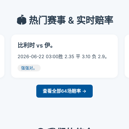
🏟️ 热门赛事 & 实时赔率
比利时 vs 伊。
2026-06-22 03:00胜 2.35 平 3.10 负 2.9。
强强对。
查看全部64场赔率 →