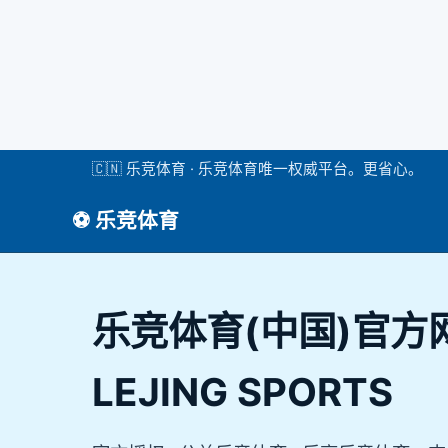
🇨🇳 乐竞体育 · 乐竞体育唯一权威平台。更省心。
⚽ 乐竞体育
乐竞体育(中国)官方网
LEJING SPORTS